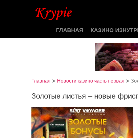
ГЛАВНАЯ
КАЗИНО ИЗНУТР
Главная
➤
Новости казино часть первая
➤
Зо
Золотые листья – новые фрисп