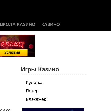
ШКОЛА КАЗИНО
КАЗИНО
Игры Казино
Рулетка
Покер
Блэкджек
дом со