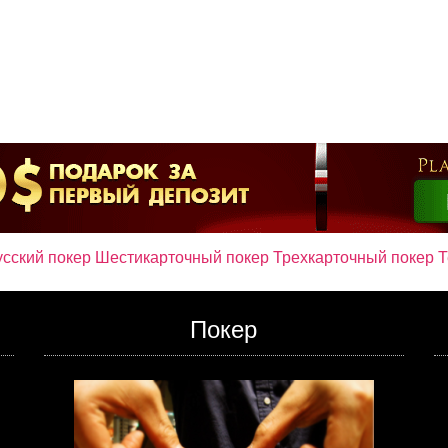
сский покер
Шестикарточный покер
Трехкарточный покер
Т
Покер