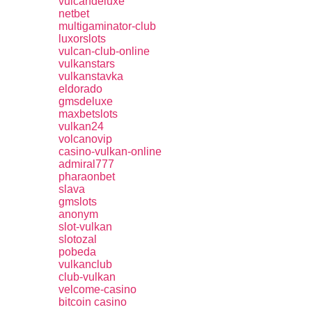
vulcandeluxe
netbet
multigaminator-club
luxorslots
vulcan-club-online
vulkanstars
vulkanstavka
eldorado
gmsdeluxe
maxbetslots
vulkan24
volcanovip
casino-vulkan-online
admiral777
pharaonbet
slava
gmslots
anonym
slot-vulkan
slotozal
pobeda
vulkanclub
club-vulkan
velcome-casino
bitcoin casino