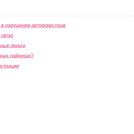
 в нарушении авторских прав
 легко
ьные деньги
изных лайнерах?
истрации