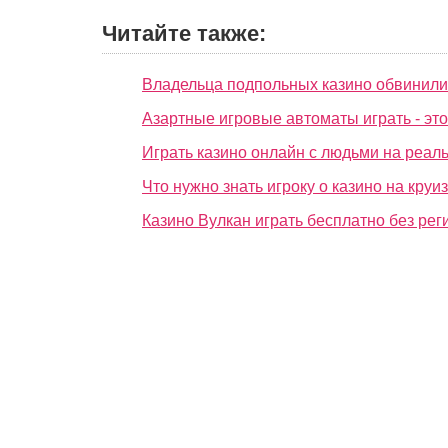
Читайте также:
Владельца подпольных казино обвинили
Азартные игровые автоматы играть - это
Играть казино онлайн с людьми на реал
Что нужно знать игроку о казино на кру
Казино Вулкан играть бесплатно без рег