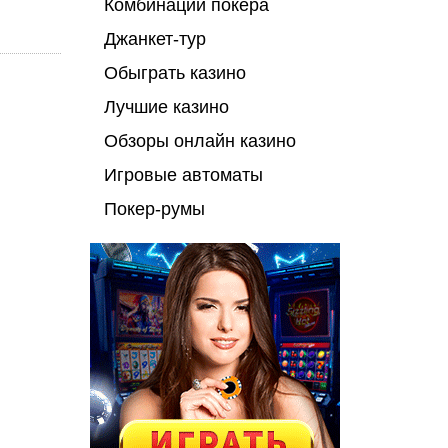
Комбинации покера
Джанкет-тур
Обыграть казино
Лучшие казино
Обзоры онлайн казино
Игровые автоматы
Покер-румы