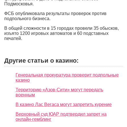
Подмосковья.
ФСБ опубликовала результаты проверок против
подпольного бизнеса.
В общей сложности в 15 городах провели 35 обысков,
изъято 1200 игровых автоматов и 60 подставных
печатей.
Другие статьи о казино:
Генеральная прокуратура проверит подпольные
казино
Территорию «Азов-Сити» могут передать
военным
В казино Лас Вегаса могут запретить курение
Верховный суд ЮАР подтвердил запрет на
онлайн-гемблинг