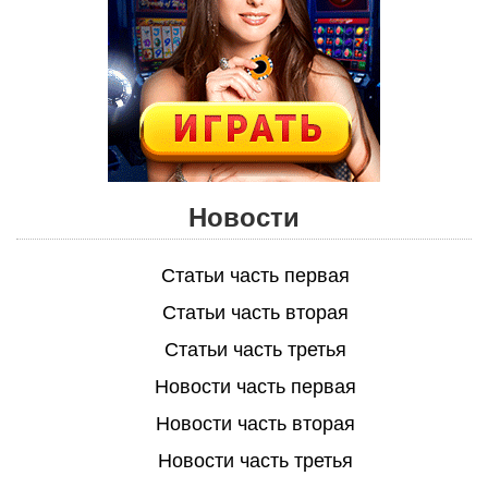
Новости
Статьи часть первая
Статьи часть вторая
Статьи часть третья
Новости часть первая
Новости часть вторая
Новости часть третья