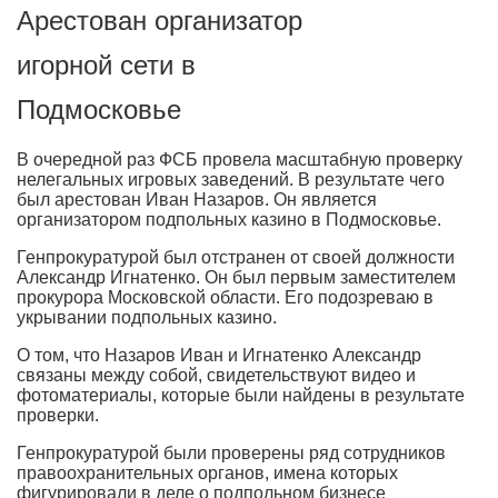
Арестован организатор
игорной сети в
Подмосковье
В очередной раз ФСБ провела масштабную проверку
нелегальных игровых заведений. В результате чего
был арестован Иван Назаров. Он является
организатором подпольных казино в Подмосковье.
Генпрокуратурой был отстранен от своей должности
Александр Игнатенко. Он был первым заместителем
прокурора Московской области. Его подозреваю в
укрывании подпольных казино.
О том, что Назаров Иван и Игнатенко Александр
связаны между собой, свидетельствуют видео и
фотоматериалы, которые были найдены в результате
проверки.
Генпрокуратурой были проверены ряд сотрудников
правоохранительных органов, имена которых
фигурировали в деле о подпольном бизнесе