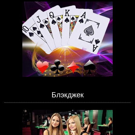
Блэкджек