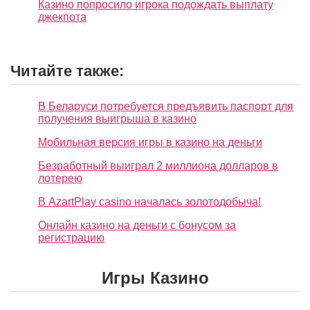
Казино попросило игрока подождать выплату
джекпота
Читайте также:
В Беларуси потребуется предъявить паспорт для
получения выигрыша в казино
Мобильная версия игры в казино на деньги
Безработный выиграл 2 миллиона долларов в
лотерею
В AzartPlay casino началась золотодобыча!
Онлайн казино на деньги с бонусом за
регистрацию
Игры Казино