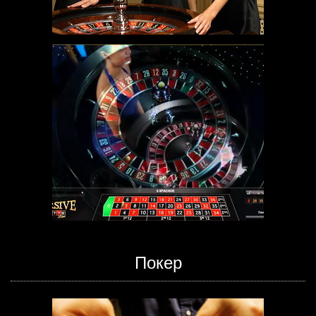
Покер