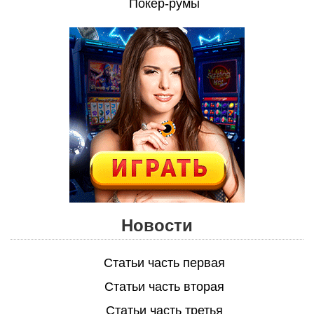
Покер-румы
Новости
Статьи часть первая
Статьи часть вторая
Статьи часть третья