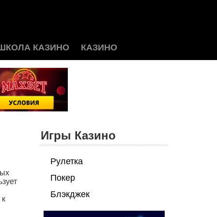
ШКОЛА КАЗИНО
КАЗИНО
Игры Казино
Рулетка
ных
Покер
ьзует
Блэкджек
 к