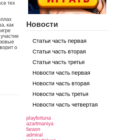
все тех
оллах
Новости
а, как
 игре
 участие
Статьи часть первая
изовые
ворит о
Статьи часть вторая
Статьи часть третья
Новости часть первая
Новости часть вторая
Новости часть третья
Новости часть четвертая
playfortuna
azartmaniya
faraon
admiral