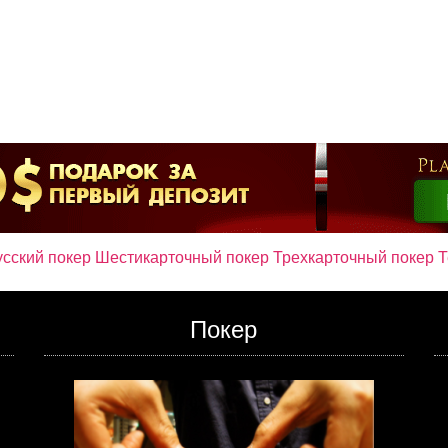
сский покер
Шестикарточный покер
Трехкарточный покер
Т
Покер