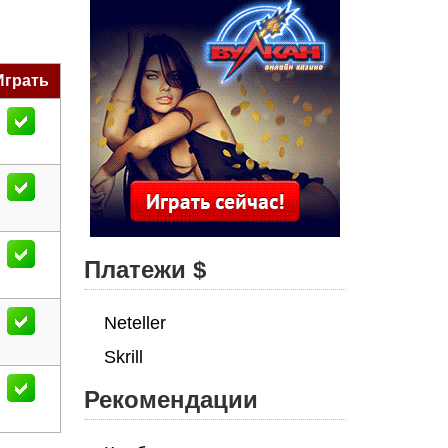
Играть
Платежи $
Neteller
Skrill
Рекомендации