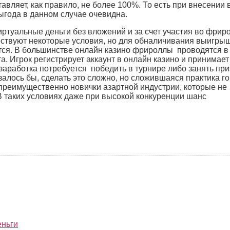
авляет, как правило, не более 100%. То есть при внесении 
Выгода в данном случае очевидна.
иртуальные деньги без вложений и за счет участия во фрир
ществуют некоторые условия, но для обналичивания выигрыш
тся. В большинстве онлайн казино фрироллы проводятся в
а. Игрок регистрирует аккаунт в онлайн казино и принимает
аработка потребуется победить в турнире либо занять пр
залось бы, сделать это сложно, но сложившаяся практика го
 преимущественно новички азартной индустрии, которые не
 таких условиях даже при высокой конкуренции шанс
еньги