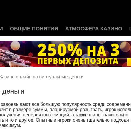
И
ОБЩИЕ ПОНЯТИЯ
АТМОСФЕРА КАЗИНО
Казино онлайн на виртуальные деньги
 деньги
о завоевывают все большую популярность среди современ
озит в размере суммы, планируемой разыграть, игрок испол
получения невероятных эмоций, а также шанс значительно
ть и то и другое. Опытные игроки очень тщательно подходят
максимум.