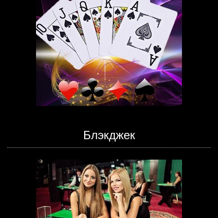
Блэкджек