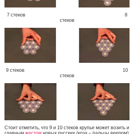
7 стеков 8
стеков
9 стеков 10
стеков
Стоит отметить, что 9 и 10 стеков крупье может возить и
главным
жестом
новых русских (коза – пальцы веером)