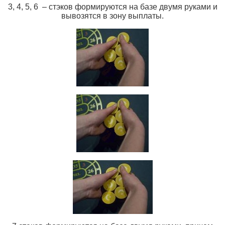
3, 4, 5, 6 – стэков формируются на базе двумя руками и
вывозятся в зону выплаты.