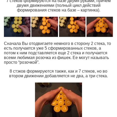
7 стеков формируются на базе двумя руками, причем
двумя движениями (полный цикл действий
формирования стеков на базе – картинка).
Сначала Вы отодвигаете немного в сторону 2 стека, то
есть получается уже 5 сформированных стеков, а
потом к ним подставляется еще 2 стека и получается
всеми любимая розочка из фишек. Ее могут называть
просто “розочкой”.
8 стэков формируются также, как и 7 стеков, но во
втором движении добавляется не два, а три стека.