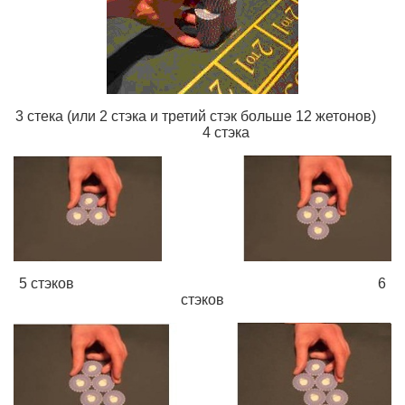
3 стека (или 2 стэка и третий стэк больше 12 жетонов)
4 стэка
5 стэков 6
стэков