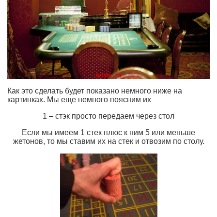
Как это сделать будет показано немного ниже на
картинках. Мы еще немного поясним их
1 – стэк просто передаем через стол
Если мы имеем 1 стек плюс к ним 5 или меньше
жетонов, то мы ставим их на стек и отвозим по столу.