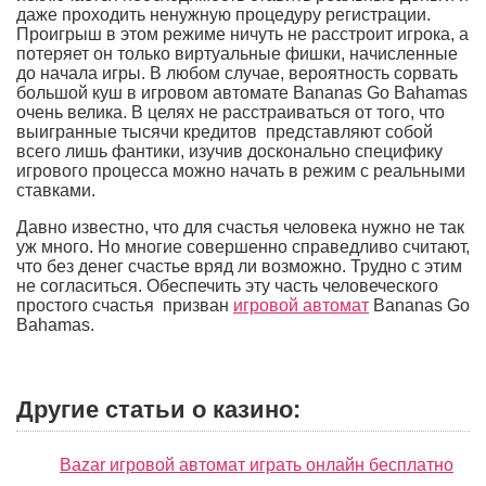
даже проходить ненужную процедуру регистрации.
Проигрыш в этом режиме ничуть не расстроит игрока, а
потеряет он только виртуальные фишки, начисленные
до начала игры. В любом случае, вероятность сорвать
большой куш в игровом автомате Bananas Go Bahamas
очень велика. В целях не расстраиваться от того, что
выигранные тысячи кредитов представляют собой
всего лишь фантики, изучив досконально специфику
игрового процесса можно начать в режим с реальными
ставками.
Давно известно, что для счастья человека нужно не так
уж много. Но многие совершенно справедливо считают,
что без денег счастье вряд ли возможно. Трудно с этим
не согласиться. Обеспечить эту часть человеческого
простого счастья призван
игровой автомат
Bananas Go
Bahamas.
Другие статьи о казино:
Bazar игровой автомат играть онлайн бесплатно