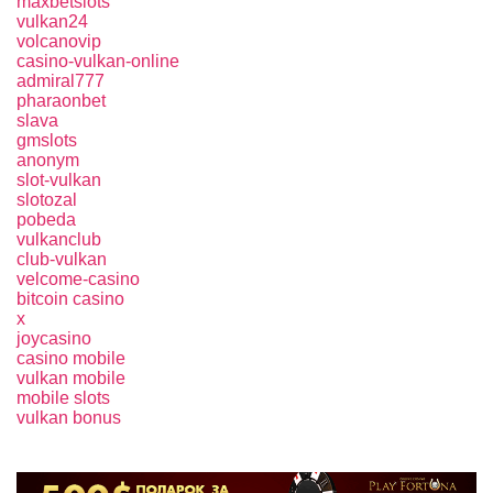
maxbetslots
vulkan24
volcanovip
casino-vulkan-online
admiral777
pharaonbet
slava
gmslots
anonym
slot-vulkan
slotozal
pobeda
vulkanclub
club-vulkan
velcome-casino
bitcoin casino
x
joycasino
casino mobile
vulkan mobile
mobile slots
vulkan bonus