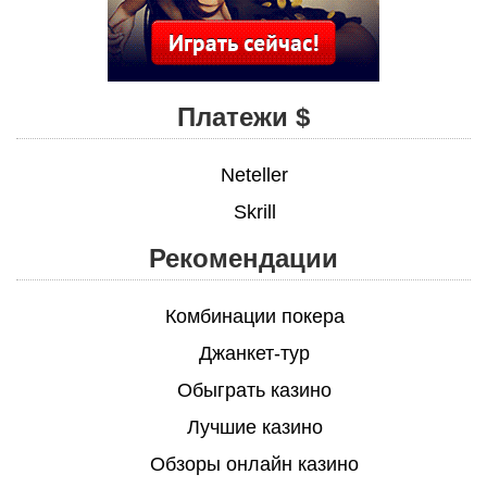
Платежи $
Neteller
Skrill
Рекомендации
Комбинации покера
Джанкет-тур
Обыграть казино
Лучшие казино
Обзоры онлайн казино