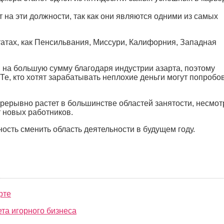
на эти должности, так как они являются одними из самых
атах, как Пенсильвания, Миссури, Калифорния, Западная
 на большую сумму благодаря индустрии азарта, поэтому
 Те, кто хотят зарабатывать неплохие деньги могут попробо
ерывно растет в большинстве областей занятости, несмот
 новых работников.
ость сменить область деятельности в будущем году.
рте
та игорного бизнеса