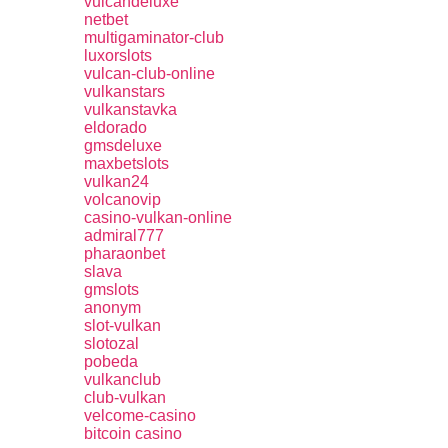
vulcandeluxe
netbet
multigaminator-club
luxorslots
vulcan-club-online
vulkanstars
vulkanstavka
eldorado
gmsdeluxe
maxbetslots
vulkan24
volcanovip
casino-vulkan-online
admiral777
pharaonbet
slava
gmslots
anonym
slot-vulkan
slotozal
pobeda
vulkanclub
club-vulkan
velcome-casino
bitcoin casino