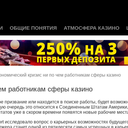
И
ОБЩИЕ ПОНЯТИЯ
АТМОСФЕРА КАЗИНО
ономический кризис ни по чем работникам сферы казино
чем работникам сферы казино
ое призвание или находится в поиске работы, будет возмож
рвую очередь это относится к Соединенным Штатам Америки,
штатов уже в скором времени появятся новые рабочие мест
t исследовало вопрос о карьерных возможностях будущего
джера станет одной из пятидесяти самых успешных в карь