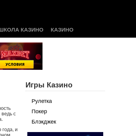
ШКОЛА КАЗИНО
КАЗИНО
Игры Казино
Рулетка
ность
Покер
 ведь с
а.
Блэкджек
 года, и
ерном