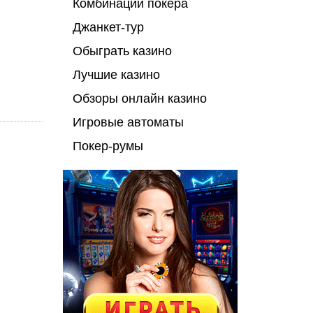
Комбинации покера
Джанкет-тур
Обыграть казино
Лучшие казино
Обзоры онлайн казино
Игровые автоматы
Покер-румы