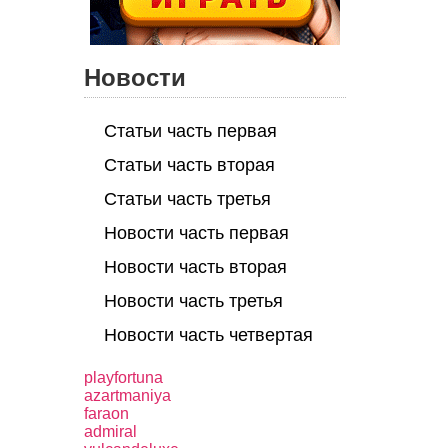
Новости
Статьи часть первая
Статьи часть вторая
Статьи часть третья
Новости часть первая
Новости часть вторая
Новости часть третья
Новости часть четвертая
playfortuna
azartmaniya
faraon
admiral