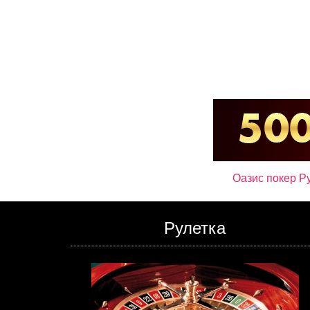
Оазис покер
Ру
Рулетка