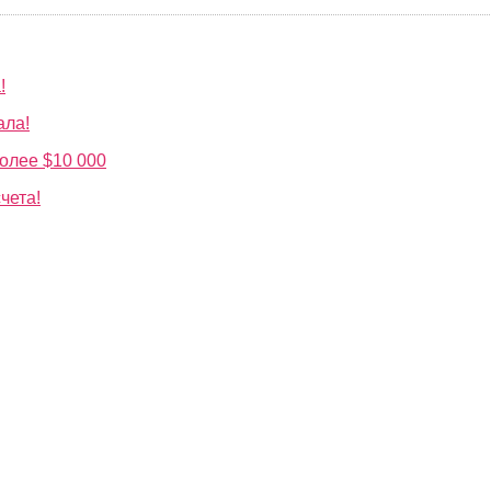
!
ала!
олее $10 000
чета!