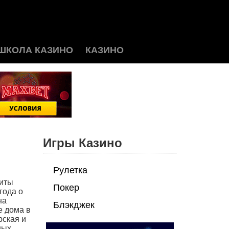
ШКОЛА КАЗИНО
КАЗИНО
Игры Казино
Рулетка
щиты
Покер
года о
на
Блэкджек
е дома в
рская и
ных