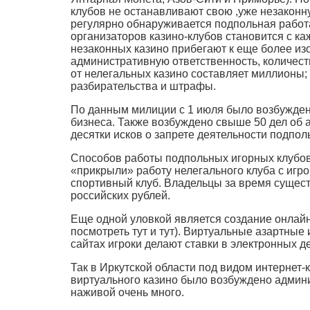
клубов не останавливают свою ,уже незаконн
регулярно обнаруживается подпольная работ
организаторов казино-клубов становится с к
незаконных казино прибегают к еще более и
административную ответственность, количест
от нелегальных казино составляет миллионы; 
разбирательства и штрафы.
По данным милиции с 1 июля было возбуждено
бизнеса. Также возбуждено свыше 50 дел об
десятки исков о запрете деятельности подпол
Способов работы подпольных игорных клубов 
«прикрыли» работу нелегального клуба с иг
спортивный клуб. Владельцы за время сущест
российских рублей.
Еще одной уловкой является создание онлайн
посмотреть тут и тут). Виртуальные азартные
сайтах игроки делают ставки в электронных де
Так в Иркутской области под видом интернет-
виртуального казино было возбуждено админис
наживой очень много.