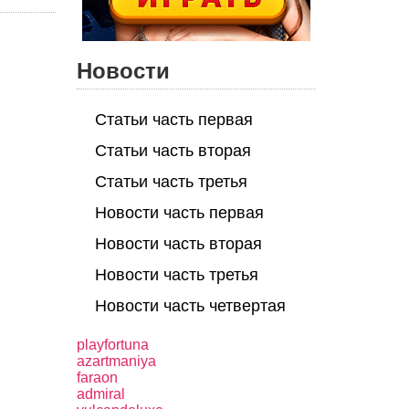
Новости
Статьи часть первая
Статьи часть вторая
Статьи часть третья
Новости часть первая
Новости часть вторая
Новости часть третья
Новости часть четвертая
playfortuna
azartmaniya
faraon
admiral