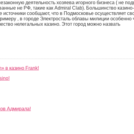
езаконную деятельность хозяева игорного бизнеса ( не по
ванные не РФ, такие как Admiral Clab). Большинство казино
е источники сообщают, что в Подмосковье осуществляет св
примеру , в городе Электросталь облавы милиции особенно 
ество нелегальных казино. Этот город можно назвать
» в казино Frank!
ino!
ков Адмирала!