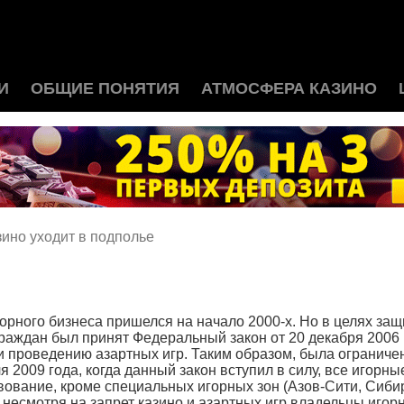
И
ОБЩИЕ ПОНЯТИЯ
АТМОСФЕРА КАЗИНО
зино уходит в подполье
орного бизнеса пришелся на начало 2000-х. Но в целях за
граждан был принят Федеральный закон от 20 декабря 2006 
и проведению азартных игр. Таким образом, была ограниче
я 2009 года, когда данный закон вступил в силу, все игорны
ование, кроме специальных игорных зон (Азов-Сити, Сиби
 несмотря на запрет казино и азартных игр владельцы игор