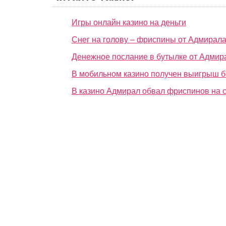
Игры онлайн казино на деньги
Снег на голову – фриспины от Адмирала
Денежное послание в бутылке от Адмир
В мобильном казино получен выигрыш б
В казино Адмирал обвал фриспинов на с