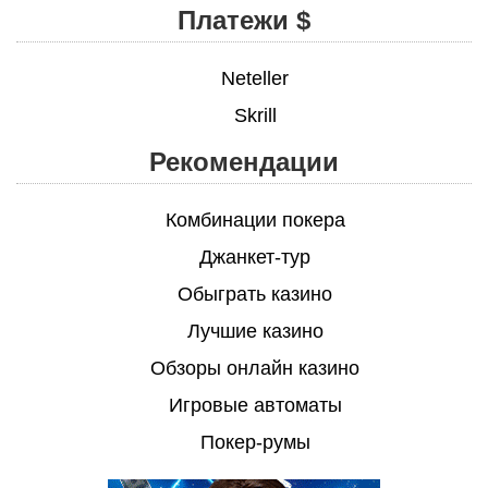
Платежи $
Neteller
Skrill
Рекомендации
Комбинации покера
Джанкет-тур
Обыграть казино
Лучшие казино
Обзоры онлайн казино
Игровые автоматы
Покер-румы