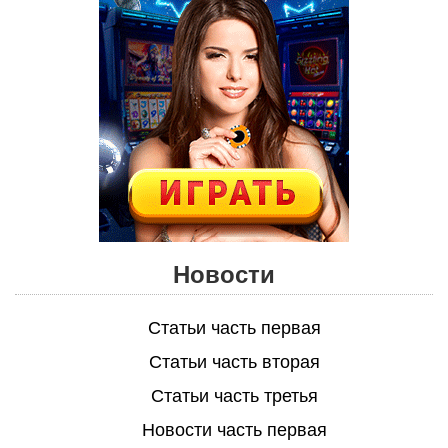
Новости
Статьи часть первая
Статьи часть вторая
Статьи часть третья
Новости часть первая