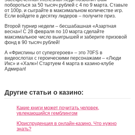
побороться за 50 тысяч рублей с 4 по 9 марта. Ставьте
от 100р. и сыграйте в максимальном количестве игр.
Если войдете в десятку лидеров – получите приз.
Второй турнир недели – бесшабашная «Азартная
весна»! С 28 февраля по 10 марта сделайте
максимальное число выигрышей и заберите призовой
фонд в 90 тысяч рублей!
А «Фриспины от супергероев» – это 70FS в
видеослотах с героическими персонажами – «Люди
Икс» и «Халк»! Стартуем 4 марта в казино-клубе
Адмирал!
Другие статьи о казино:
Какие книги может почитать человек,
увлекающийся гемблингом
Юриспруденция в онлайн-казино. Что нужно
знать?