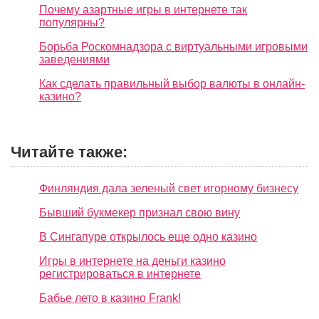
Почему азартные игры в интернете так
популярны?
Борьба Роскомнадзора с виртуальными игровыми
заведениями
Как сделать правильный выбор валюты в онлайн-
казино?
Читайте также:
Финляндия дала зеленый свет игорному бизнесу
Бывший букмекер признал свою вину
В Сингапуре открылось еще одно казино
Игры в интернете на деньги казино
регистрироваться в интернете
Бабье лето в казино Frank!