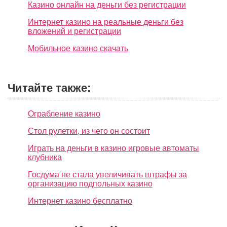
Казино онлайн на деньги без регистрации
Интернет казино на реальные деньги без
вложений и регистрации
Мобильное казино скачать
Читайте также:
Ограбление казино
Стол рулетки, из чего он состоит
Играть на деньги в казино игровые автоматы
клубника
Госдума не стала увеличивать штрафы за
организацию подпольных казино
Интернет казино бесплатно