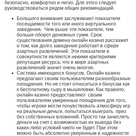
безопасно, комфортно и легко. Для этого следует
руководствоваться рядом общих рекомендаций.
Большого внимания заслуживают показатели
посещаемости того или иного виртуального
заведения. Чем выше эти показатели, тем
больше оборот денежных сумм. Срок
существования домена онлайн казино расскажет
о том, как долго заведения работает в сфере
азартных развлечений. Эти показатели в
совокупности являются некими критериями
репутации ресурса, что в мире азартных
развлечений значит очень многое.
Система имеющихся бонусов. Онлайн казино
предлагают своим пользователям разнообразные
поощрения. Но не стоит относиться к бонусам как
к бесплатному сыру в мышеловки. Как правило,
онлайн казино предоставляют своим
пользователям умеренные поощрения для того,
чтобы игроки могли почувствовать атмосферу игр
на реальные деньги, попытаться выиграть приз
без собственных вложений. Просто так зачислять
деньги на счет с возможностью их вывода без
каких-либо условий никто не будет. При этом
можно быть абсолютно уверенным в надежности