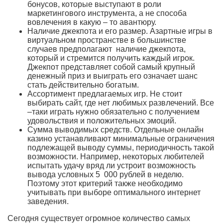
бонусов, которые выступают в роли
маркетингового инструмента, а не способа
вовлечения в какую – то авантюру.
Наличие джекпота и его размер. Азартные игры в
виртуальном пространстве в большинстве
случаев предполагают наличие джекпота,
который и стремится получить каждый игрок.
Джекпот представляет собой самый крупный
денежный приз и выиграть его означает шанс
стать действительно богатым.
Ассортимент предлагаемых игр. Не стоит
выбирать сайт, где нет любимых развлечений. Все
–таки играть нужно обязательно с получением
удовольствия и положительных эмоций.
Сумма выводимых средств. Отдельные онлайн
казино устанавливают минимальные ограничения
подлежащей выводу суммы, периодичность такой
возможности. Например, некоторых любителей
испытать удачу вряд ли устроит возможность
вывода условных 5 000 рублей в неделю.
Поэтому этот критерий также необходимо
учитывать при выборе оптимального интернет
заведения.
Сегодня существует огромное количество самых