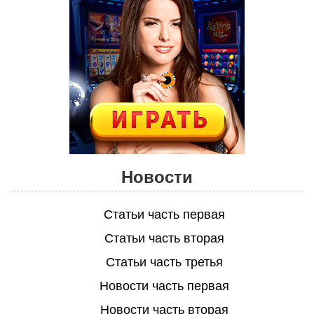
Новости
Статьи часть первая
Статьи часть вторая
Статьи часть третья
Новости часть первая
Новости часть вторая