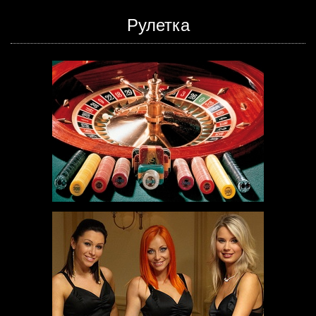
Рулетка