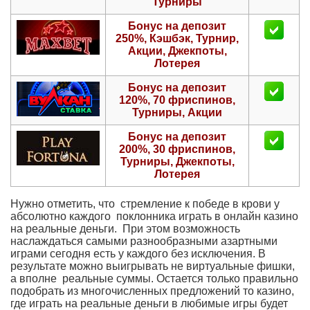
Турниры
Бонус на депозит
250%, Кэшбэк, Турнир,
Акции, Джекпоты,
Лотерея
Бонус на депозит
120%, 70 фриспинов,
Турниры, Акции
Бонус на депозит
200%, 30 фриспинов,
Турниры, Джекпоты,
Лотерея
Нужно отметить, что стремление к победе в крови у
абсолютно каждого поклонника играть в онлайн казино
на реальные деньги. При этом возможность
наслаждаться самыми разнообразными азартными
играми сегодня есть у каждого без исключения. В
результате можно выигрывать не виртуальные фишки,
а вполне реальные суммы. Остается только правильно
подобрать из многочисленных предложений то казино,
где играть на реальные деньги в любимые игры будет