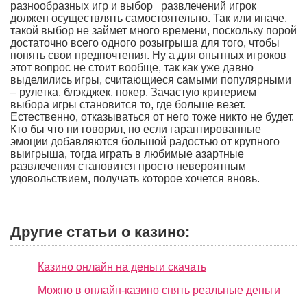
разнообразных игр и выбор развлечений игрок
должен осуществлять самостоятельно. Так или иначе,
такой выбор не займет много времени, поскольку порой
достаточно всего одного розыгрыша для того, чтобы
понять свои предпочтения. Ну а для опытных игроков
этот вопрос не стоит вообще, так как уже давно
выделились игры, считающиеся самыми популярными
– рулетка, блэкджек, покер. Зачастую критерием
выбора игры становится то, где больше везет.
Естественно, отказываться от него тоже никто не будет.
Кто бы что ни говорил, но если гарантированные
эмоции добавляются большой радостью от крупного
выигрыша, тогда играть в любимые азартные
развлечения становится просто невероятным
удовольствием, получать которое хочется вновь.
Другие статьи о казино:
Казино онлайн на деньги скачать
Можно в онлайн-казино снять реальные деньги