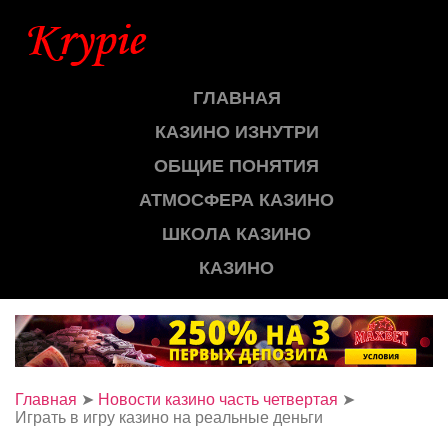
ГЛАВНАЯ
КАЗИНО ИЗНУТРИ
ОБЩИЕ ПОНЯТИЯ
АТМОСФЕРА КАЗИНО
ШКОЛА КАЗИНО
КАЗИНО
Главная
➤
Новости казино часть четвертая
➤
Играть в игру казино на реальные деньги