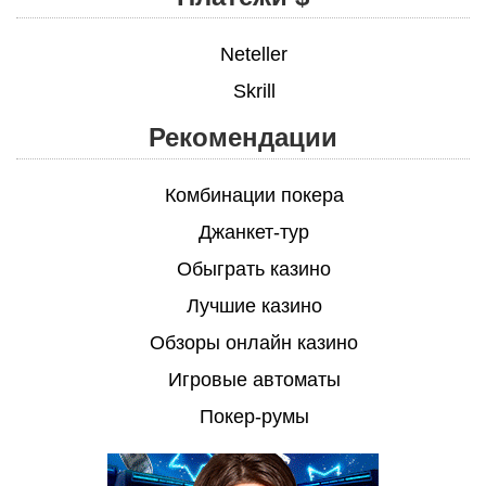
Neteller
Skrill
Рекомендации
Комбинации покера
Джанкет-тур
Обыграть казино
Лучшие казино
Обзоры онлайн казино
Игровые автоматы
Покер-румы