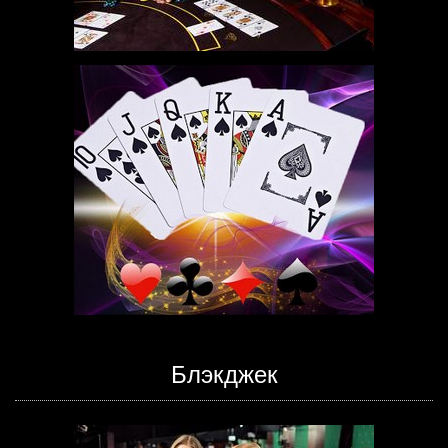
Блэкджек