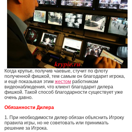
Когда крупье, получив чаевые, стучит по флоту
полученной фишкой, тем самым он благодарит игрока,
и ещё показывая этим
жестом
работникам
видеонаблюдения, что клиент благодарит дилера
фишкой. Такой способ благодарности существует уже
очень давно.
Обязанности Дилера
1. При необходимости дилер обязан объяснить Игроку
правила игры, но не советовать или принимать
решение за Игрока.