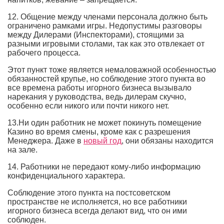
12. Общение между членами персонала должно быть
ограничено рамками игры. Недопустимы разговоры
между Дилерами (Инспекторами), стоящими за
разными игровыми столами, так как это отвлекает от
рабочего процесса.
Этот пункт тоже является немаловажной особенностью
обязанностей крупье, но соблюдение этого пункта во
все времена работы игорного бизнеса вызывало
нарекания у руководства, ведь дилерам скучно,
особенно если никого или почти никого нет.
13.Ни один работник не может покинуть помещение
Казино во время смены, кроме как с разрешения
Менеджера. Даже в
новый год
, они обязаны находится
на зале.
14. Работники не передают кому-либо информацию
конфиденциального характера.
Соблюдение этого пункта на постсоветском
пространстве не исполняется, но все работники
игорного бизнеса всегда делают вид, что он ими
соблюден.