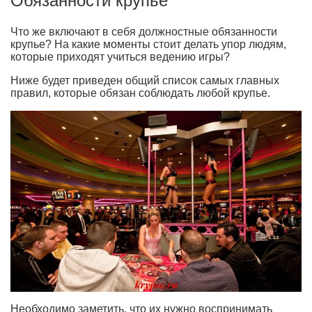
Обязанности крупье
Что же включают в себя должностные обязанности
крупье? На какие моменты стоит делать упор людям,
которые приходят учиться ведению игры?
Ниже будет приведен общий список самых главных
правил, которые обязан соблюдать любой крупье.
Необходимо заметить, что их нужно воспринимать