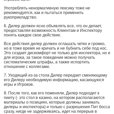
Употреблять ненормативную лексику тоже не
рекомендуется, как и пытаться применить
рукоприкладство.
6. Дилер должен ясно объявлять все, что он делает,
предоставляя возможность Клиентам и Инспектору
понять каждое свое действие.
Все действия дилер должен оглашать четко и громко,
но в тоже время не кричать и не бубнить себе под нос.
Это создает дискомфорт не только для инспектора, но и
для игрока, за такое поведение можно получать
систематические штрафы, а также испортить
отношение с коллегами.
7. Уходящий из-за стола Дилер передает сменяющему
его Дилеру необходимую информацию, касающуюся
игры и Игроков.
8. После того, как его поменяли, Дилер подходит к
пииту (- это стол в казино, на котором располагаются
материалы о позициях, которые должны занимать
дилеры и инспектора) и только с разрешения Пит босса
сразу, нигде не задерживаясь, идет на перерыв в