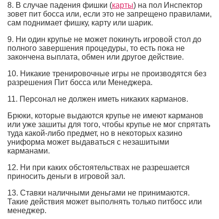
8. В случае падения фишки (
карты
) на пол Инспектор
зовет пит босса или, если это не запрещено правилами,
сам поднимает фишку, карту или шарик.
9. Ни один крупье не может покинуть игровой стол до
полного завершения процедуры, то есть пока не
закончена выплата, обмен или другое действие.
10. Никакие тренировочные игры не производятся без
разрешения Пит босса или Менеджера.
11. Персонал не должен иметь никаких карманов.
Брюки, которые выдаются крупье не имеют карманов
или уже зашиты для того, чтобы крупье не мог спрятать
туда какой-либо предмет, но в некоторых казино
униформа может выдаваться с незашитыми
карманами.
12. Ни при каких обстоятельствах не разрешается
приносить деньги в игровой зал.
13. Ставки наличными деньгами не принимаются.
Такие действия может выполнять только питбосс или
менеджер.