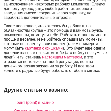
за исключением некоторых рабочих моментов. Следуя
данному руководству, любой работник игорного
заведения сможет сохранить свою зарплату, не
заработав дополнительные штрафы.
Также последнее, что хотелось бы добавить по
обязанностям крупье – это помощь и взаимовыручка,
поможешь ты, помогут и тебе. Работать станет намного
проще и веселее. И не бойтесь спрашивать моменты,
которые не знаете у своих коллег (таким примером
могут быть
картинки с фишками
). Это будет ещё одним
дополнительным плюсиком тебе (это поймут все умные
люди), и ты станешь
настоящим мастером
, и это
отразится не только на твоей репутации, но и на
денежном вознаграждении за работу. И все твои
коллеги с радостью будут работать с тобой в связке.
Другие статьи о казино:
Поинт (point) в казино
Как считать фишки по картинкам на рулетке