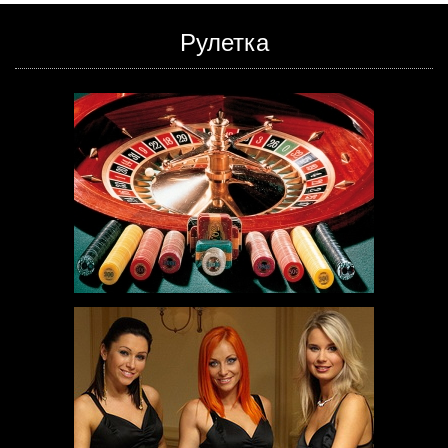
Рулетка