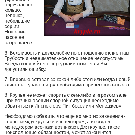
обручальное
кольцо,
цепочка,
небольшие
серьги.
Ношение
часов не
разрешается.
6. Вежливость и дружелюбие по отношению к клиентам.
Грубость и невнимательное отношение недопустимы.
Всегда извиняйтесь перед клиентом, если Вы
допустили ошибку.
7. Впервые вставая за какой-либо стол или когда новый
клиент вступает в игру, необходимо приветствовать его.
8. Крупье не может спорить с кем-либо в игровом зале.
При возникновении спорной ситуации необходимо
обратиться к Инспектору, Пит боссу или Менеджеру.
Необходимо добавить, что еще во многих заведениях
споры между крупье и инспектором, а иногда и
менеджером все-таки возникают. Для крупье, такое
неисполнение обязанностей, может закончится