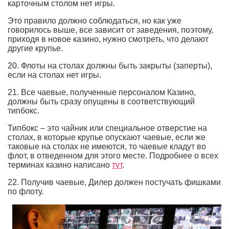
карточным столом нет игры.
Это правило должно соблюдаться, но как уже
говорилось выше, все зависит от заведения, поэтому,
приходя в новое казино, нужно смотреть, что делают
другие крупье.
20. Флоты на столах должны быть закрыты (заперты),
если на столах нет игры.
21. Все чаевые, полученные персоналом Казино,
должны быть сразу опущены в соответствующий
типбокс.
Типбокс – это чайник или специальное отверстие на
столах, в которые крупье опускают чаевые, если же
таковые на столах не имеются, то чаевые кладут во
флот, в отведенном для этого месте. Подробнее о всех
терминах казино написано
тут
.
22. Получив чаевые, Дилер должен постучать фишками
по флоту.