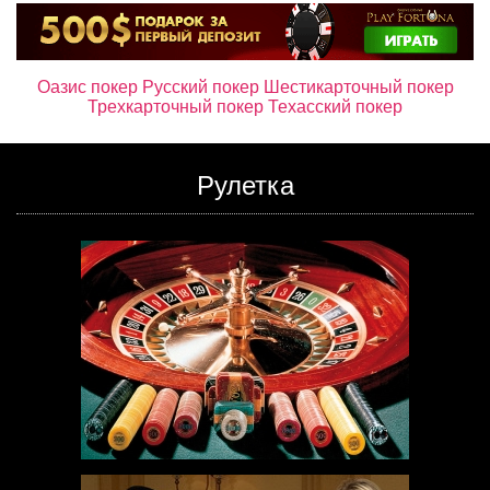
Оазис покер
Русский покер
Шестикарточный покер
Трехкарточный покер
Техасский покер
Рулетка