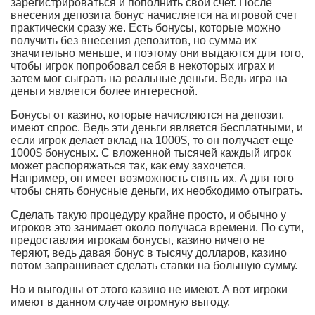
зарегистрироваться и пополнить свой счет. После
внесения депозита бонус начисляется на игровой счет
практически сразу же. Есть бонусы, которые можно
получить без внесения депозитов, но сумма их
значительно меньше, и поэтому они выдаются для того,
чтобы игрок попробовал себя в некоторых играх и
затем мог сыграть на реальные деньги. Ведь игра на
деньги является более интересной.
Бонусы от казино, которые начисляются на депозит,
имеют спрос. Ведь эти деньги является бесплатными, и
если игрок делает вклад на 1000$, то он получает еще
1000$ бонусных. С вложенной тысячей каждый игрок
может распоряжаться так, как ему захочется.
Например, он имеет возможность снять их. А для того
чтобы снять бонусные деньги, их необходимо отыграть.
Сделать такую процедуру крайне просто, и обычно у
игроков это занимает около получаса времени. По сути,
предоставляя игрокам бонусы, казино ничего не
теряют, ведь давая бонус в тысячу долларов, казино
потом запрашивает сделать ставки на большую сумму.
Но и выгодны от этого казино не имеют. А вот игроки
имеют в данном случае огромную выгоду.