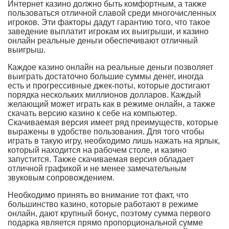
Интернет казино должно быть комфортным, а также
пользоваться отличной славой среди многочисленных
игроков. Эти факторы дадут гарантию того, что такое
заведение выплатит игрокам их выигрыши, и казино
онлайн реальные деньги обеспечивают отличный
выигрыш.
Каждое казино онлайн на реальные деньги позволяет
выиграть достаточно большие суммы денег, иногда
есть и прогрессивные джек-поты, которые достигают
порядка нескольких миллионов долларов. Каждый
желающий может играть как в режиме онлайн, а также
скачать версию казино к себе на компьютер.
Скачиваемая версия имеет ряд преимуществ, которые
выражены в удобстве пользования. Для того чтобы
играть в такую игру, необходимо лишь нажать на ярлык,
который находится на рабочем столе, и казино
запустится. Также скачиваемая версия обладает
отличной графикой и не менее замечательным
звуковым сопровождением.
Необходимо принять во внимание тот факт, что
большинство казино, которые работают в режиме
онлайн, дают крупный бонус, поэтому сумма первого
подарка является прямо пропорциональной сумме