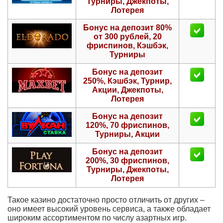
Турниры, Джекпоты,
Лотерея
Бонус на депозит 80%
от 300 рублей, 20
фриспинов, Кэшбэк,
Турниры
Бонус на депозит
250%, Кэшбэк, Турнир,
Акции, Джекпоты,
Лотерея
Бонус на депозит
120%, 70 фриспинов,
Турниры, Акции
Бонус на депозит
200%, 30 фриспинов,
Турниры, Джекпоты,
Лотерея
Такое казино достаточно просто отличить от других –
оно имеет высокий уровень сервиса, а также обладает
широким ассортиментом по числу азартных игр.