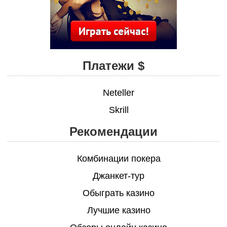
Платежи $
Neteller
Skrill
Рекомендации
Комбинации покера
Джанкет-тур
Обыграть казино
Лучшие казино