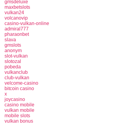
gmsdeluxe
maxbetslots
vulkan24
volcanovip
casino-vulkan-online
admiral777
pharaonbet
slava
gmslots
anonym
slot-vulkan
slotozal
pobeda
vulkanclub
club-vulkan
velcome-casino
bitcoin casino
x
joycasino
casino mobile
vulkan mobile
mobile slots
vulkan bonus