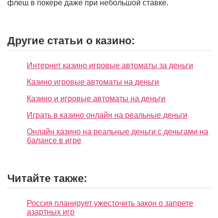
флеш в покере даже при небольшой ставке.
Другие статьи о казино:
Интернет казино игровые автоматы за деньги
Казино игровые автоматы на деньги
Казино и игровые автоматы на деньги
Играть в казино онлайн на реальные деньги
Онлайн казино на реальные деньги с деньгами на
балансе в игре
Читайте также:
Россия планирует ужесточить закон о запрете
азартных игр