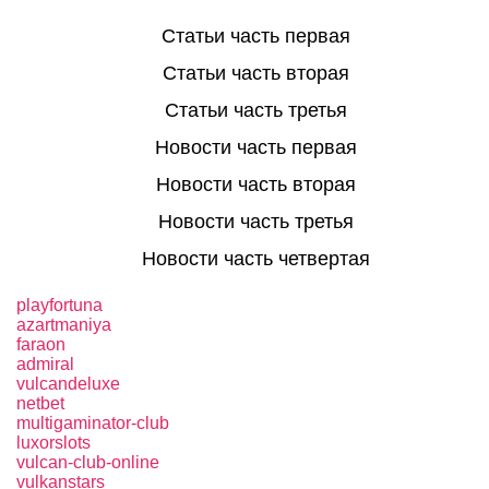
Статьи часть первая
Статьи часть вторая
Статьи часть третья
Новости часть первая
Новости часть вторая
Новости часть третья
Новости часть четвертая
playfortuna
azartmaniya
faraon
admiral
vulcandeluxe
netbet
multigaminator-club
luxorslots
vulcan-club-online
vulkanstars