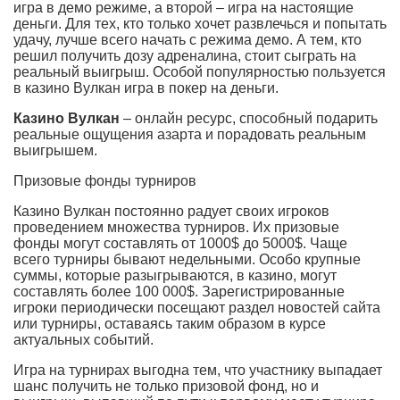
игра в демо режиме, а второй – игра на настоящие
деньги. Для тех, кто только хочет развлечься и попытать
удачу, лучше всего начать с режима демо. А тем, кто
решил получить дозу адреналина, стоит сыграть на
реальный выигрыш. Особой популярностью пользуется
в казино Вулкан игра в покер на деньги.
Казино Вулкан
– онлайн ресурс, способный подарить
реальные ощущения азарта и порадовать реальным
выигрышем.
Призовые фонды турниров
Казино Вулкан постоянно радует своих игроков
проведением множества турниров. Их призовые
фонды могут составлять от 1000$ до 5000$. Чаще
всего турниры бывают недельными. Особо крупные
суммы, которые разыгрываются, в казино, могут
составлять более 100 000$. Зарегистрированные
игроки периодически посещают раздел новостей сайта
или турниры, оставаясь таким образом в курсе
актуальных событий.
Игра на турнирах выгодна тем, что участнику выпадает
шанс получить не только призовой фонд, но и