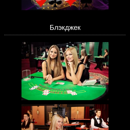
Блэкджек