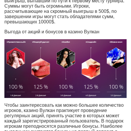
выигрыш, выпавший по пути к первому месту турнира.
Суммы могут быть огромными. Игроки,
рассчитывающие на скромный выигрыш в 500$, по
завершении игры могут стать обладателями сумм,
превышающих 10000$.
Выгода от акций и бонусов в казино Вулкан
Чтобы заинтересовать как можно большее количество
игроков, казино Вулкан практикует проведение
регулярных акций, принять участие в которых может
каждый зарегистрированный пользователь. В подарок
игрокам преподносятся различные бонусы. Наиболее