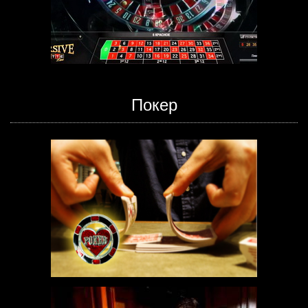
Покер