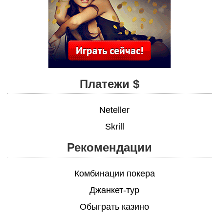
Платежи $
Neteller
Skrill
Рекомендации
Комбинации покера
Джанкет-тур
Обыграть казино