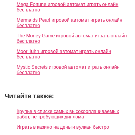
Mega Fortune игровой автомат играть онлайн
бесплатно
Mermaids Pearl игровой автомат играть онлайн
бесплатно
The Money Game игровой автомат играть онлайн
бесплатно
MoorHuhn игровой автомат играть онлайн
бесплатно
Mystic Secrets игровой автомат играть онлайн
бесплатно
Читайте также:
Крупье в списке самых высокооплачиваемых
работ, не требующих диплома
Играть в казино на деньги вулкан быстро