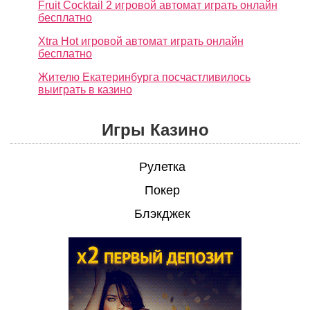
Fruit Cocktail 2 игровой автомат играть онлайн
бесплатно
Xtra Hot игровой автомат играть онлайн
бесплатно
Жителю Екатеринбурга посчастливилось
выиграть в казино
Игры Казино
Рулетка
Покер
Блэкджек