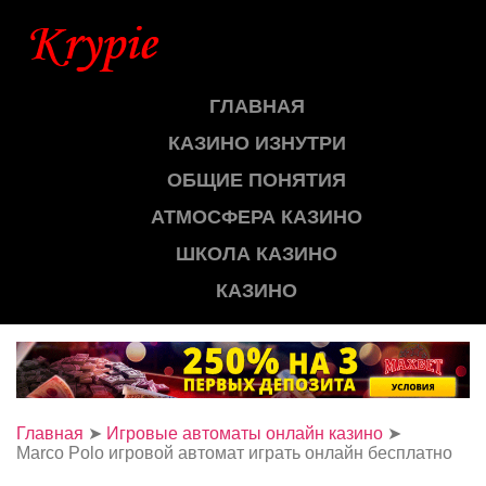
ГЛАВНАЯ
КАЗИНО ИЗНУТРИ
ОБЩИЕ ПОНЯТИЯ
АТМОСФЕРА КАЗИНО
ШКОЛА КАЗИНО
КАЗИНО
Главная
➤
Игровые автоматы онлайн казино
➤
Marco Polo игровой автомат играть онлайн бесплатно