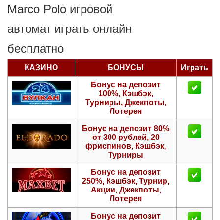
Marco Polo игровой
автомат играть онлайн
бесплатно
КАЗИНО
БОНУСЫ
Играть
Бонус на депозит
100%, Кэшбэк,
Турниры, Джекпоты,
Лотерея
Бонус на депозит 80%
от 300 рублей, 20
фриспинов, Кэшбэк,
Турниры
Бонус на депозит
250%, Кэшбэк, Турнир,
Акции, Джекпоты,
Лотерея
Бонус на депозит