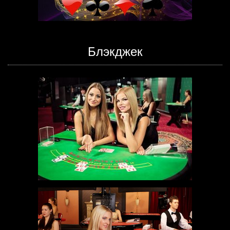
Блэкджек