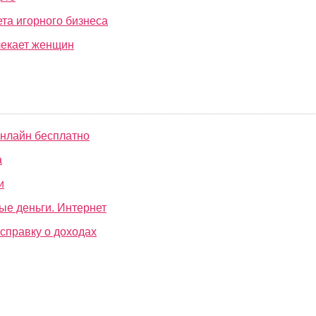
та игорного бизнеса
лекает женщин
онлайн бесплатно
а
и
ные деньги. Интернет
 справку о доходах