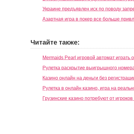
Украине предъявлен иск по поводу запре
Азартная игра в покер все больше прив
Читайте также:
Mermaids Pearl игровой автомат играть 
Рулетка раскрытие выигрышного номер
Казино онлайн на деньги без регистраци
Рулетка в онлайн казино, игра на реаль
Грузинские казино потребуют от игроков