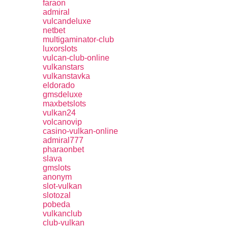
faraon
admiral
vulcandeluxe
netbet
multigaminator-club
luxorslots
vulcan-club-online
vulkanstars
vulkanstavka
eldorado
gmsdeluxe
maxbetslots
vulkan24
volcanovip
casino-vulkan-online
admiral777
pharaonbet
slava
gmslots
anonym
slot-vulkan
slotozal
pobeda
vulkanclub
club-vulkan