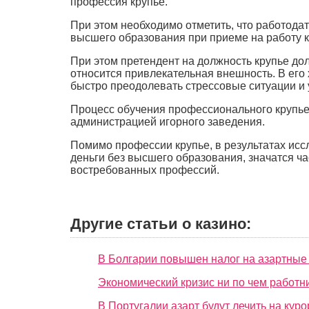
профессия крупье.
При этом необходимо отметить, что работода
высшего образования при приеме на работу к
При этом претендент на должность крупье дол
относится привлекательная внешность. В его 
быстро преодолевать стрессовые ситуации и 
Процесс обучения профессионального крупье,
администрацией игорного заведения.
Помимо профессии крупье, в результатах исс
деньги без высшего образования, значатся ча
востребованных профессий.
Другие статьи о казино:
В Болгарии повышен налог на азартные
Экономический кризис ни по чем работн
В Португалии азарт будут лечить на куро