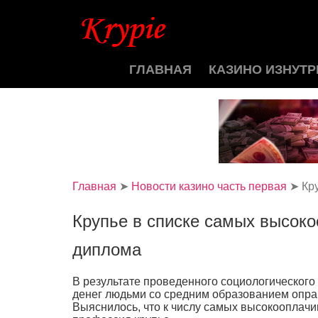
ГЛАВНАЯ
КАЗИНО ИЗНУТР
Главная
➤
Новости казино часть первая
➤
Кр
Крупье в списке самых высок
диплома
В результате проведенного социологического
денег людьми со средним образованием опр
Выяснилось, что к числу самых высокооплачи