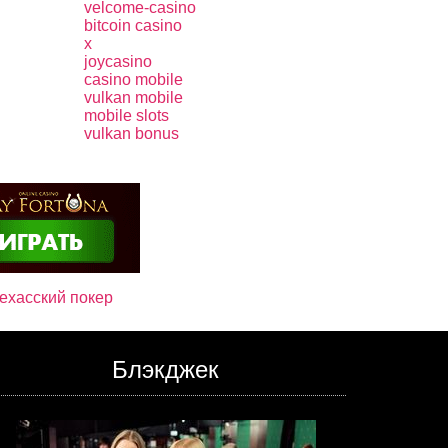
velcome-casino
bitcoin casino
x
joycasino
casino mobile
vulkan mobile
mobile slots
vulkan bonus
ехасский покер
Блэкджек