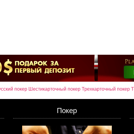
сский покер
Шестикарточный покер
Трехкарточный покер
Т
Покер