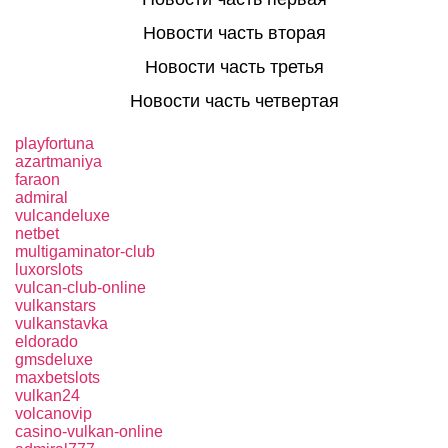
Новости часть вторая
Новости часть третья
Новости часть четвертая
playfortuna
azartmaniya
faraon
admiral
vulcandeluxe
netbet
multigaminator-club
luxorslots
vulcan-club-online
vulkanstars
vulkanstavka
eldorado
gmsdeluxe
maxbetslots
vulkan24
volcanovip
casino-vulkan-online