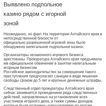
Выявлено подпольное
казино рядом с игорной
зоной
Неожиданно, но факт. На территории Алтайского края в
непосредственной близости от
официально разрешенной игровой зоны было
обнаружено нелегальное подпольное казино.
Организаторы незаконного игрового бизнеса
арестованы. Прокуратура Алтайского края предъявила
им официальное обвинение в занятии нелегальным
игорным бизнесом.
Российское законодательство за совершение такого
преступления предполагает санкции в виде лишения
свободы сроком до 5 лет и крупные денежные штрафы.
Следственный отдел прокуратуры Алтайского края
сейчас занимается проведением ряда следственных
действий, направленных на установление всех
участников игорного дела, а также суммы доходов,
которые были получены нарушителями по итогам