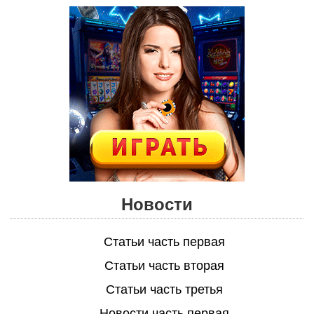
Новости
Статьи часть первая
Статьи часть вторая
Статьи часть третья
Новости часть первая