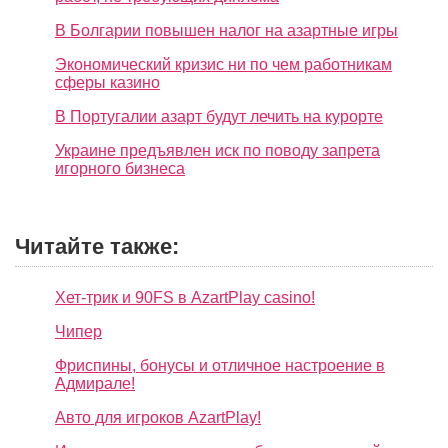
В Болгарии повышен налог на азартные игры
Экономический кризис ни по чем работникам
сферы казино
В Португалии азарт будут лечить на курорте
Украине предъявлен иск по поводу запрета
игорного бизнеса
Читайте также:
Хет-трик и 90FS в AzartPlay casino!
Чипер
Фриспины, бонусы и отличное настроение в
Адмирале!
Авто для игроков AzartPlay!