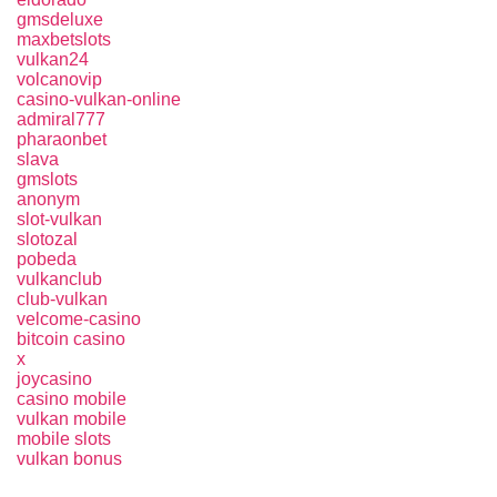
gmsdeluxe
maxbetslots
vulkan24
volcanovip
casino-vulkan-online
admiral777
pharaonbet
slava
gmslots
anonym
slot-vulkan
slotozal
pobeda
vulkanclub
club-vulkan
velcome-casino
bitcoin casino
x
joycasino
casino mobile
vulkan mobile
mobile slots
vulkan bonus