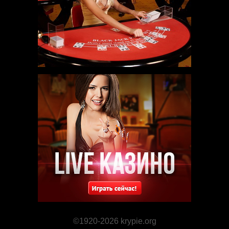
©1920-2026 krypie.org