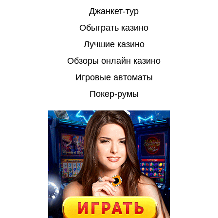
Джанкет-тур
Обыграть казино
Лучшие казино
Обзоры онлайн казино
Игровые автоматы
Покер-румы