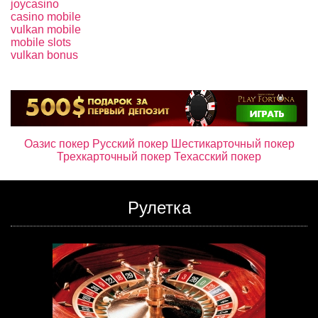
joycasino
casino mobile
vulkan mobile
mobile slots
vulkan bonus
Оазис покер
Русский покер
Шестикарточный покер
Трехкарточный покер
Техасский покер
Рулетка