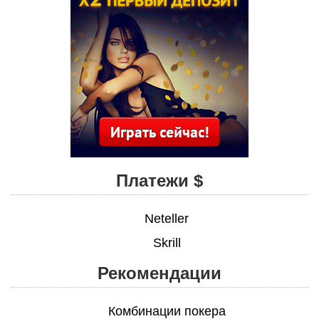
Платежи $
Neteller
Skrill
Рекомендации
Комбинации покера