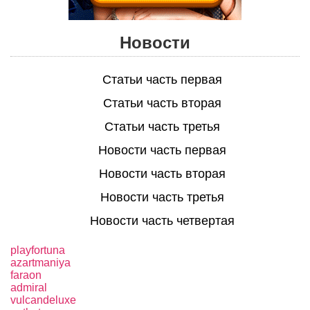
Новости
Статьи часть первая
Статьи часть вторая
Статьи часть третья
Новости часть первая
Новости часть вторая
Новости часть третья
Новости часть четвертая
playfortuna
azartmaniya
faraon
admiral
vulcandeluxe