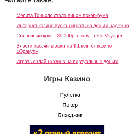
Читайте также:
Мелита Тоньоло стала лицом покер-рума
Интернет казино вулкан играть на деньги надежно
Солнечный круг – 30 000р. вокруг в SlotVoyager!
Власти рассчитывают на $ 1 млн от казино
«Оракул»
Играть онлайн казино на виртуальные деньги
Игры Казино
Рулетка
Покер
Блэкджек