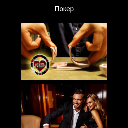
Покер