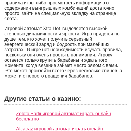
правила игры либо просмотреть информацию о
содержании выигрышных комбинаций достаточно
просто зайти на специальную вкладку на странице
слота.
Игровой автомат Xtra Hot выделяется высокой
степенью динамичности и яркости. Игра придется по
душе тем, кто хочет получить серьезный
энергетический заряд и бодрость при малейших
затратах. В игре нет необходимости изучать правила,
поскольку они очень просты в понимании. Игроку
остается только крутить барабаны и ждать того
момента, когда везение займет место рядом с вами.
Это может произойти всего через несколько спинов, а
может и с первого вращения барабанов.
Другие статьи о казино:
Zoloto Partii игровой автомат играть онлайн
бесплатно
Alcatraz игровой автомат играть онлайн