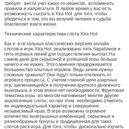
требует вести учет каких-то нюансов, вспоминать
правила и напрягаться. В любое время у вас есть
возможность сыграть в Xtra Hot для того, чтобы
убедиться в том, что вы везучий человек и судьба
благоволит вам в жизни.
Технические характеристики слота Xtra Hot:
Как и в остальных классических версиях онлайн
слотов в игре Xtra Hot реализовано пять барабанов и
пять игровых линий для осуществления выплат. На
самом деле для серьезной и успешной игры больше
ничего и не нужно. Этого мнения придерживается
большинство опытных игроков. Ведь зачем нужны
сложные правила? Они будут только отвлекать от
игрового процесса. С учетом главной цели азартных
игр, заключающейся в получении крупного денежного
выигрыша, в этом вовсе нет необходимости. Фруктовая
тематика игры во многом напоминает многие другие
аналогичные слоты, но при этом необходимо отметить
ее индивидуальный характер и совершенно
независимый нрав. В игре возможны огромное
количество выигрышных комбинаций, серьезные и
разнообразные бонусы и традиционная для таких
слотов риск-игра. Для того, чтобы досконально изучить