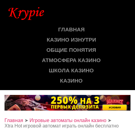
ГЛАВНАЯ
КАЗИНО ИЗНУТРИ
ОБЩИЕ ПОНЯТИЯ
АТМОСФЕРА КАЗИНО
ШКОЛА КАЗИНО
КАЗИНО
Главная
➤
Игровые автоматы онлайн казино
➤
Xtra Hot игровой автомат играть онлайн бесплатно