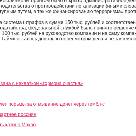
. Росфинмониторингом было открыто административное дел
нодательства о противодействии легализации (иными слов
тупным путем, а так же финансированию терроризма» про
 система штрафов в сумме 150 тыс. рублей и соответствен
 ходатайства, федеральной службой было принято решение 
 100 тыс. рублей на руководство компании и на саму комп
 Тайм» осталось довольно пересмотром дела и не заявляло
зана с нехваткой «гормона счастья»
лет тюрьмы за отмывание денег через гембл-с
зартнее россиян
ть казино Макао