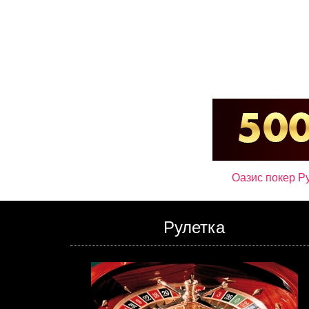
Оазис покер
Ру
Рулетка