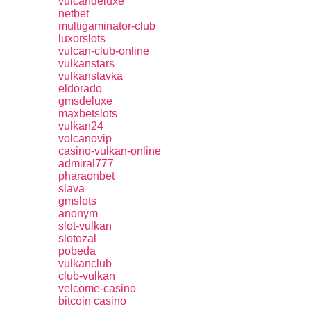
vulcandeluxe
netbet
multigaminator-club
luxorslots
vulcan-club-online
vulkanstars
vulkanstavka
eldorado
gmsdeluxe
maxbetslots
vulkan24
volcanovip
casino-vulkan-online
admiral777
pharaonbet
slava
gmslots
anonym
slot-vulkan
slotozal
pobeda
vulkanclub
club-vulkan
velcome-casino
bitcoin casino