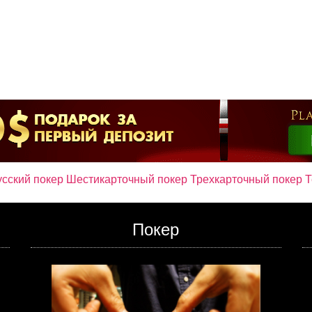
сский покер
Шестикарточный покер
Трехкарточный покер
Т
Покер