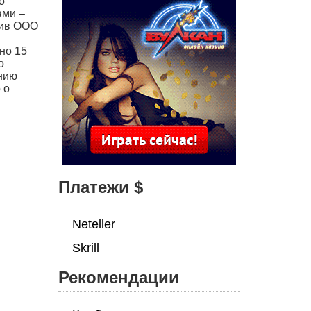
о
ами –
тив ООО
но 15
о
анию
 о
Платежи $
Neteller
Skrill
Рекомендации