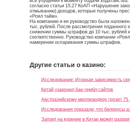
все упущения к моменту подачи ходатайства
согласно статьи 15.27 КоАП «Нарушение зако
отмыванию) доходов, которые получены прес
«Роял тайм».
На компанию и ее руководство была наложена
тыс. рублей. После рассмотрения поданного
снижении суммы штрафов до 10 тыс. рублей и
соответственно. Руководство компании «Роял
намерении оспаривания суммы штрафов.
Другие статьи о казино:
Исследование: Игорная зависимость свя
Китай узаконил бан гембл-сайтов
Австралийскому миллиардеру грозит 75 
Исследования показали, что белорусы а
Запрет на курение в Китае может разори