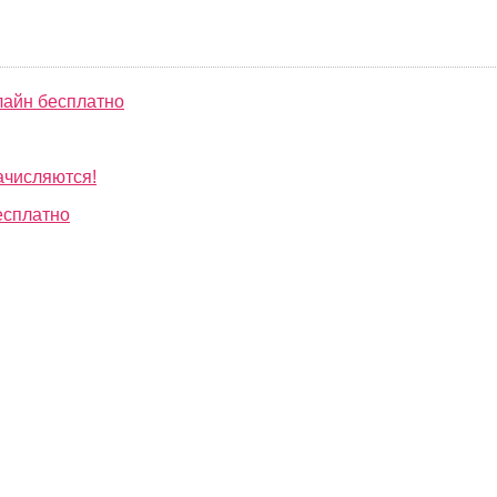
лайн бесплатно
ачисляются!
есплатно