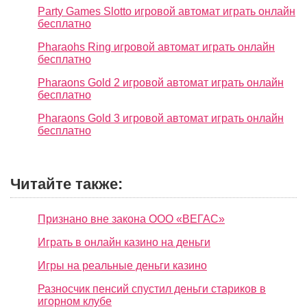
Party Games Slotto игровой автомат играть онлайн
бесплатно
Pharaohs Ring игровой автомат играть онлайн
бесплатно
Pharaons Gold 2 игровой автомат играть онлайн
бесплатно
Pharaons Gold 3 игровой автомат играть онлайн
бесплатно
Читайте также:
Признано вне закона ООО «ВЕГАС»
Играть в онлайн казино на деньги
Игры на реальные деньги казино
Разносчик пенсий спустил деньги стариков в
игорном клубе