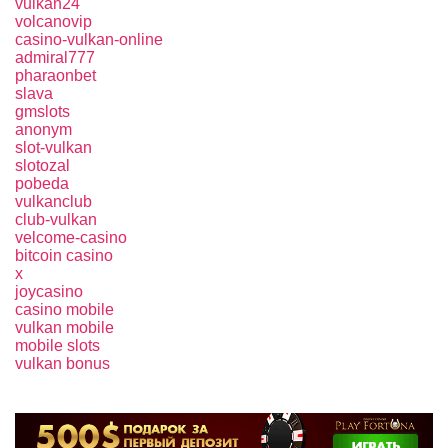
vulkan24
volcanovip
casino-vulkan-online
admiral777
pharaonbet
slava
gmslots
anonym
slot-vulkan
slotozal
pobeda
vulkanclub
club-vulkan
velcome-casino
bitcoin casino
x
joycasino
casino mobile
vulkan mobile
mobile slots
vulkan bonus