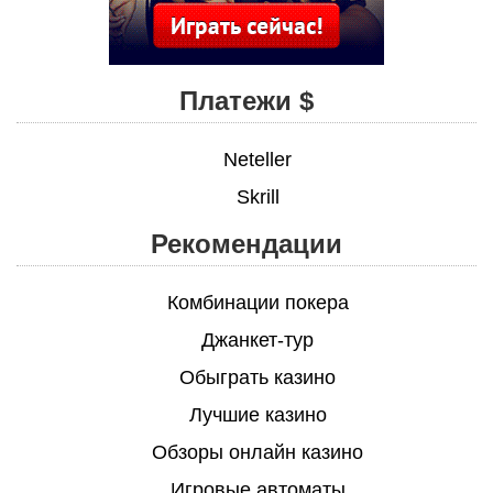
Платежи $
Neteller
Skrill
Рекомендации
Комбинации покера
Джанкет-тур
Обыграть казино
Лучшие казино
Обзоры онлайн казино
Игровые автоматы