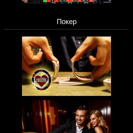
Покер