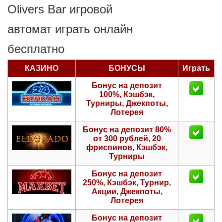
Olivers Bar игровой
автомат играть онлайн
бесплатно
КАЗИНО
БОНУСЫ
Играть
Бонус на депозит
100%, Кэшбэк,
Турниры, Джекпоты,
Лотерея
Бонус на депозит 80%
от 300 рублей, 20
фриспинов, Кэшбэк,
Турниры
Бонус на депозит
250%, Кэшбэк, Турнир,
Акции, Джекпоты,
Лотерея
Бонус на депозит