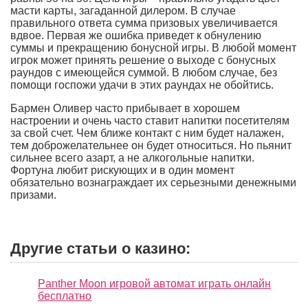
масти карты, загаданной дилером. В случае
правильного ответа сумма призовых увеличивается
вдвое. Первая же ошибка приведет к обнулению
суммы и прекращению бонусной игры. В любой момент
игрок может принять решение о выходе с бонусных
раундов с имеющейся суммой. В любом случае, без
помощи госпожи удачи в этих раундах не обойтись.
Бармен Оливер часто прибывает в хорошем
настроении и очень часто ставит напитки посетителям
за свой счет. Чем ближе контакт с ним будет налажен,
тем доброжелательнее он будет относиться. Но пьянит
сильнее всего азарт, а не алкогольные напитки.
Фортуна любит рискующих и в один момент
обязательно вознаграждает их серьезными денежными
призами.
Другие статьи о казино:
Panther Moon игровой автомат играть онлайн
бесплатно