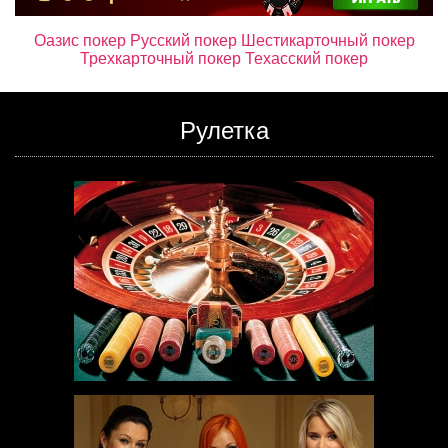
Оазис покер
Русский покер
Шестикарточный покер
Трехкарточный покер
Техасский покер
Рулетка