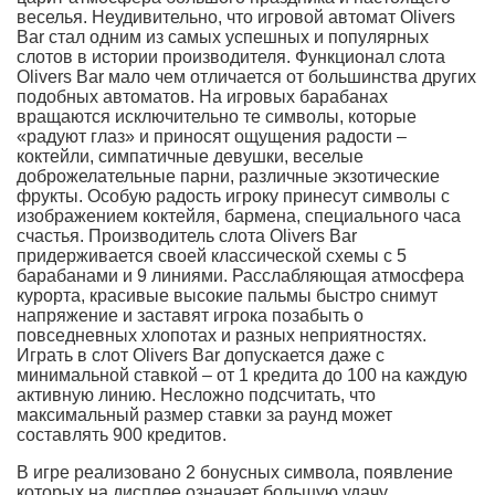
веселья. Неудивительно, что игровой автомат Olivers
Bar стал одним из самых успешных и популярных
слотов в истории производителя. Функционал слота
Olivers Bar мало чем отличается от большинства других
подобных автоматов. На игровых барабанах
вращаются исключительно те символы, которые
«радуют глаз» и приносят ощущения радости –
коктейли, симпатичные девушки, веселые
доброжелательные парни, различные экзотические
фрукты. Особую радость игроку принесут символы с
изображением коктейля, бармена, специального часа
счастья. Производитель слота Olivers Bar
придерживается своей классической схемы с 5
барабанами и 9 линиями. Расслабляющая атмосфера
курорта, красивые высокие пальмы быстро снимут
напряжение и заставят игрока позабыть о
повседневных хлопотах и разных неприятностях.
Играть в слот Olivers Bar допускается даже с
минимальной ставкой – от 1 кредита до 100 на каждую
активную линию. Несложно подсчитать, что
максимальный размер ставки за раунд может
составлять 900 кредитов.
В игре реализовано 2 бонусных символа, появление
которых на дисплее означает большую удачу.